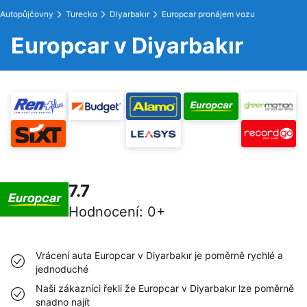
Autopůjčovny
Turecko
Diyarbakır
Europcar pronájem vozu
Europcar v Diyarbakır
7.7
Hodnocení
:
0+
Vrácení auta Europcar v Diyarbakır je poměrně rychlé a
jednoduché
Naši zákazníci řekli že Europcar v Diyarbakır lze poměrně
snadno najít