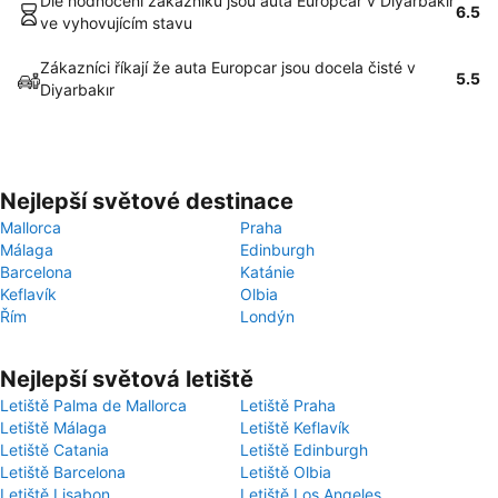
Dle hodnocení zákazníků jsou auta Europcar v Diyarbakır
6.5
ve vyhovujícím stavu
Zákazníci říkají že auta Europcar jsou docela čisté v
5.5
Diyarbakır
Nejlepší světové destinace
Mallorca
Praha
Málaga
Edinburgh
Barcelona
Katánie
Keflavík
Olbia
Řím
Londýn
Nejlepší světová letiště
Letiště Palma de Mallorca
Letiště Praha
Letiště Málaga
Letiště Keflavík
Letiště Catania
Letiště Edinburgh
Letiště Barcelona
Letiště Olbia
Letiště Lisabon
Letiště Los Angeles