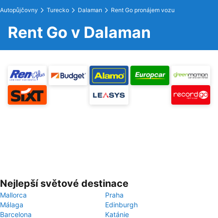
Autopůjčovny
Turecko
Dalaman
Rent Go pronájem vozu
Rent Go v Dalaman
Nejlepší světové destinace
Mallorca
Praha
Málaga
Edinburgh
Barcelona
Katánie