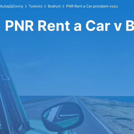
Autopůjčovny
Turecko
Bodrum
PNR Rent a Car pronájem vozu
PNR Rent a Car v