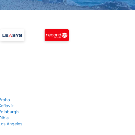
Praha
Keflavík
 Edinburgh
Olbia
 Los Angeles