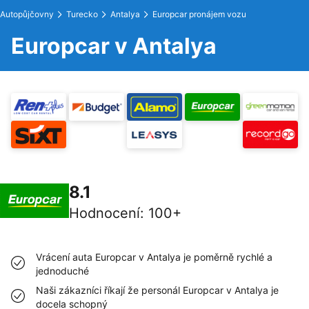
Autopůjčovny
Turecko
Antalya
Europcar pronájem vozu
Europcar v Antalya
8.1
Hodnocení
:
100+
Vrácení auta Europcar v Antalya je poměrně rychlé a
jednoduché
Naši zákazníci říkají že personál Europcar v Antalya je
docela schopný