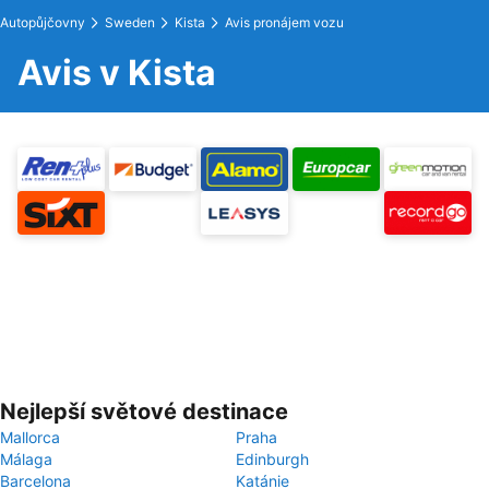
Autopůjčovny
Sweden
Kista
Avis pronájem vozu
Avis v Kista
Nejlepší světové destinace
Mallorca
Praha
Málaga
Edinburgh
Barcelona
Katánie