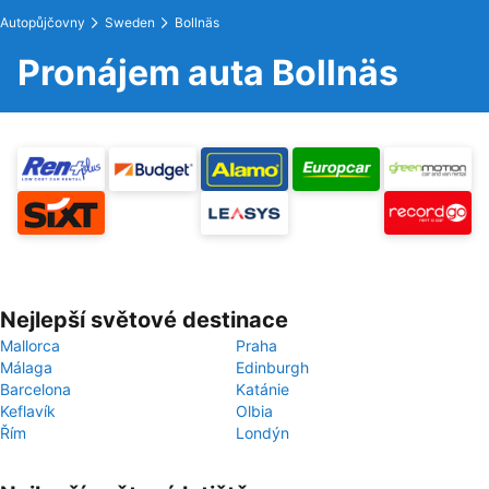
Autopůjčovny
Sweden
Bollnäs
Pronájem auta Bollnäs
Nejlepší světové destinace
Mallorca
Praha
Málaga
Edinburgh
Barcelona
Katánie
Keflavík
Olbia
Řím
Londýn