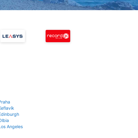
Praha
Keflavík
 Edinburgh
Olbia
 Los Angeles