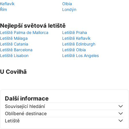
Keflavík
Olbia
Řím
Londýn
Nejlepší světová letiště
Letiště Palma de Mallorca
Letiště Praha
Letiště Málaga
Letiště Keflavík
Letiště Catania
Letiště Edinburgh
Letiště Barcelona
Letiště Olbia
Letiště Lisabon
Letiště Los Angeles
U Covilhã
Další informace
Související hledání
Oblíbené destinace
Letiště