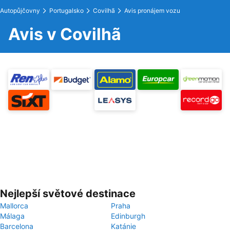
Autopůjčovny
Portugalsko
Covilhã
Avis pronájem vozu
Avis v Covilhã
Nejlepší světové destinace
Mallorca
Praha
Málaga
Edinburgh
Barcelona
Katánie