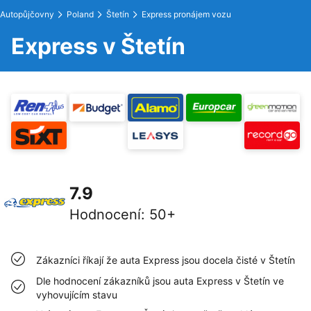
Autopůjčovny
Poland
Štetín
Express pronájem vozu
Express v Štetín
7.9
Hodnocení
:
50+
Zákazníci říkají že auta Express jsou docela čisté v Štetín
Dle hodnocení zákazníků jsou auta Express v Štetín ve
vyhovujícím stavu