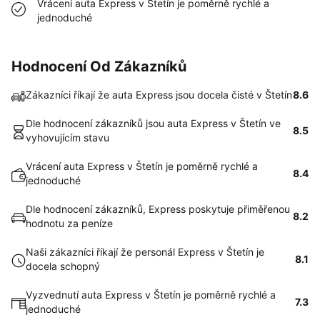
Vrácení auta Express v Štetín je poměrně rychlé a
jednoduché
Hodnocení Od Zákazníků
Zákazníci říkají že auta Express jsou docela čisté v Štetín
8.6
Dle hodnocení zákazníků jsou auta Express v Štetín ve
8.5
vyhovujícím stavu
Vrácení auta Express v Štetín je poměrně rychlé a
8.4
jednoduché
Dle hodnocení zákazníků, Express poskytuje přiměřenou
8.2
hodnotu za peníze
Naši zákazníci říkají že personál Express v Štetín je
8.1
docela schopný
Vyzvednutí auta Express v Štetín je poměrně rychlé a
7.3
jednoduché