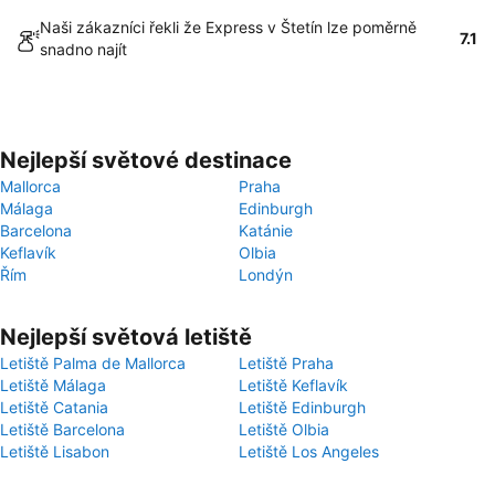
Naši zákazníci řekli že Express v Štetín lze poměrně
7.1
snadno najít
Nejlepší světové destinace
Mallorca
Praha
Málaga
Edinburgh
Barcelona
Katánie
Keflavík
Olbia
Řím
Londýn
Nejlepší světová letiště
Letiště Palma de Mallorca
Letiště Praha
Letiště Málaga
Letiště Keflavík
Letiště Catania
Letiště Edinburgh
Letiště Barcelona
Letiště Olbia
Letiště Lisabon
Letiště Los Angeles