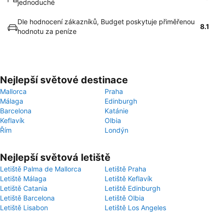
jednoduché
Dle hodnocení zákazníků, Budget poskytuje přiměřenou
8.1
hodnotu za peníze
Nejlepší světové destinace
Mallorca
Praha
Málaga
Edinburgh
Barcelona
Katánie
Keflavík
Olbia
Řím
Londýn
Nejlepší světová letiště
Letiště Palma de Mallorca
Letiště Praha
Letiště Málaga
Letiště Keflavík
Letiště Catania
Letiště Edinburgh
Letiště Barcelona
Letiště Olbia
Letiště Lisabon
Letiště Los Angeles