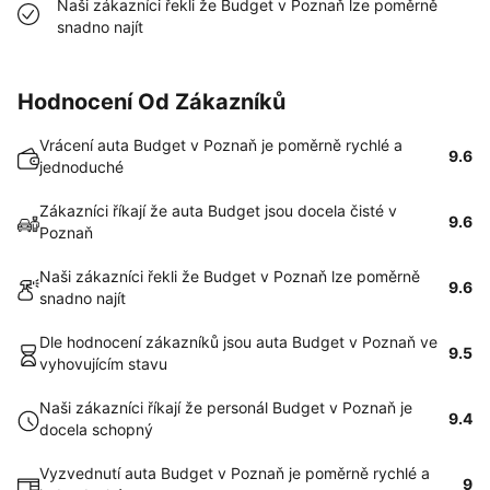
Naši zákazníci řekli že Budget v Poznaň lze poměrně
snadno najít
Hodnocení Od Zákazníků
Vrácení auta Budget v Poznaň je poměrně rychlé a
9.6
jednoduché
Zákazníci říkají že auta Budget jsou docela čisté v
9.6
Poznaň
Naši zákazníci řekli že Budget v Poznaň lze poměrně
9.6
snadno najít
Dle hodnocení zákazníků jsou auta Budget v Poznaň ve
9.5
vyhovujícím stavu
Naši zákazníci říkají že personál Budget v Poznaň je
9.4
docela schopný
Vyzvednutí auta Budget v Poznaň je poměrně rychlé a
9