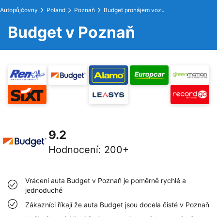
Autopůjčovny
Poland
Poznaň
Budget pronájem vozu
Budget v Poznaň
9.2
Hodnocení
:
200+
Vrácení auta Budget v Poznaň je poměrně rychlé a
jednoduché
Zákazníci říkají že auta Budget jsou docela čisté v Poznaň