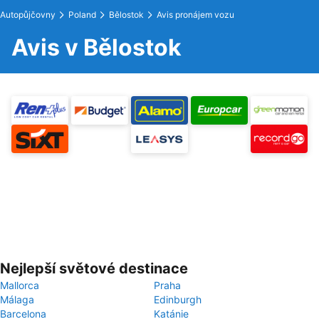
Autopůjčovny
Poland
Bělostok
Avis pronájem vozu
Avis v Bělostok
Nejlepší světové destinace
Mallorca
Praha
Málaga
Edinburgh
Barcelona
Katánie