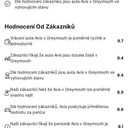
Dle hodnocení zákazníků jsou auta Avis v Greymouth ve
vyhovujícím stavu
Hodnocení Od Zákazníků
Vrácení auta Avis v Greymouth je poměrně rychlé a
9.7
jednoduché
Zákazníci říkají že auta Avis jsou docela čisté v
9.4
Greymouth
Dle hodnocení zákazníků jsou auta Avis v Greymouth ve
9.4
vyhovujícím stavu
Naši zákazníci řekli že Avis v Greymouth lze poměrně
8.9
snadno najít
Dle hodnocení zákazníků, Avis poskytuje přiměřenou
8.6
hodnotu za peníze
Naši zákazníci říkají že personál Avis v Greymouth je
8.1