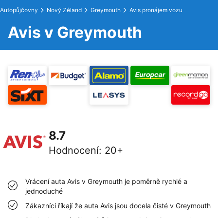
Autopůjčovny
Nový Zéland
Greymouth
Avis pronájem vozu
Avis v Greymouth
8.7
Hodnocení
:
20+
Vrácení auta Avis v Greymouth je poměrně rychlé a
jednoduché
Zákazníci říkají že auta Avis jsou docela čisté v Greymouth