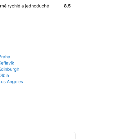
rně rychlé a jednoduché
8.5
Praha
Keflavík
 Edinburgh
Olbia
 Los Angeles