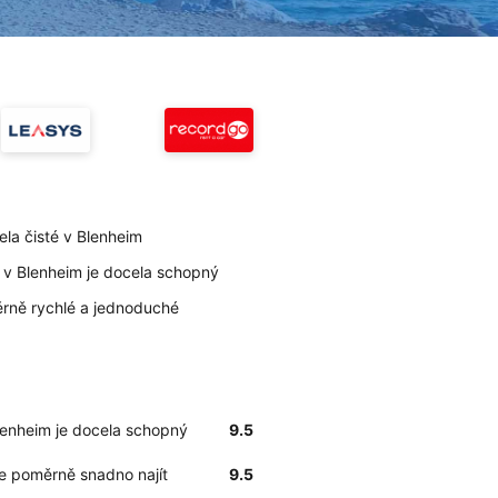
ela čisté v Blenheim
t v Blenheim je docela schopný
ěrně rychlé a jednoduché
Blenheim je docela schopný
9.5
ze poměrně snadno najít
9.5