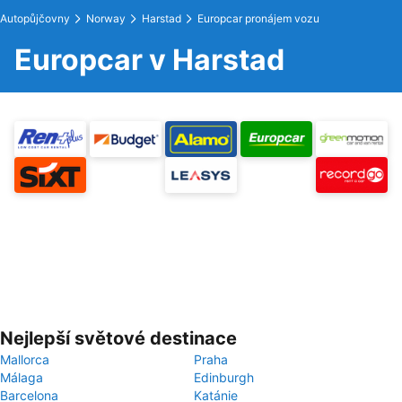
Autopůjčovny
Norway
Harstad
Europcar pronájem vozu
Europcar v Harstad
Nejlepší světové destinace
Mallorca
Praha
Málaga
Edinburgh
Barcelona
Katánie