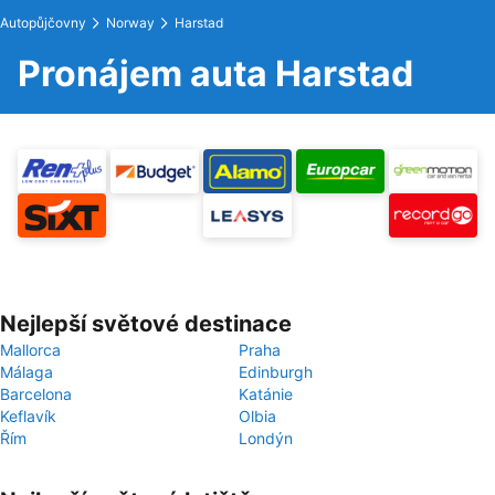
Autopůjčovny
Norway
Harstad
Pronájem auta Harstad
Nejlepší světové destinace
Mallorca
Praha
Málaga
Edinburgh
Barcelona
Katánie
Keflavík
Olbia
Řím
Londýn