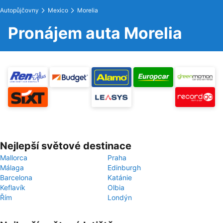
Autopůjčovny
Mexico
Morelia
Pronájem auta Morelia
Nejlepší světové destinace
Mallorca
Praha
Málaga
Edinburgh
Barcelona
Katánie
Keflavík
Olbia
Řím
Londýn