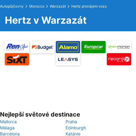
Autopůjčovny
Morocco
Warzazát
Hertz pronájem vozu
Hertz v Warzazát
Nejlepší světové destinace
Mallorca
Praha
Málaga
Edinburgh
Barcelona
Katánie