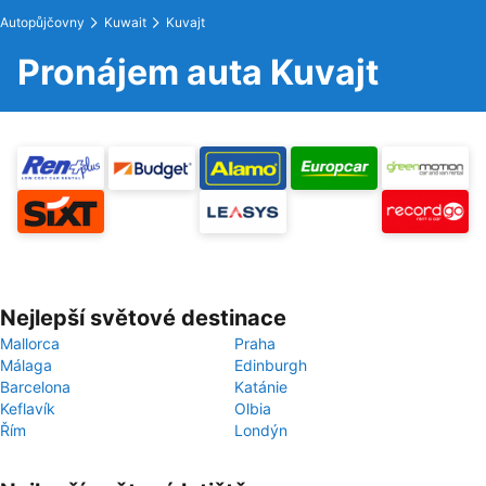
Autopůjčovny
Kuwait
Kuvajt
Pronájem auta Kuvajt
Nejlepší světové destinace
Mallorca
Praha
Málaga
Edinburgh
Barcelona
Katánie
Keflavík
Olbia
Řím
Londýn