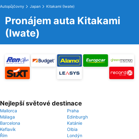
Autopůjčovny
Japan
Kitakami (Iwate)
Pronájem auta Kitakami
(Iwate)
Nejlepší světové destinace
Mallorca
Praha
Málaga
Edinburgh
Barcelona
Katánie
Keflavík
Olbia
Řím
Londýn