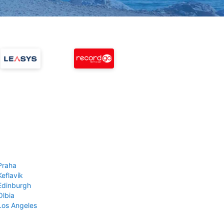
Praha
Keflavík
 Edinburgh
Olbia
 Los Angeles