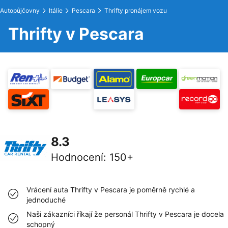
Autopůjčovny
Itálie
Pescara
Thrifty pronájem vozu
Thrifty v Pescara
8.3
Hodnocení
:
150+
Vrácení auta Thrifty v Pescara je poměrně rychlé a
jednoduché
Naši zákazníci říkají že personál Thrifty v Pescara je docela
schopný