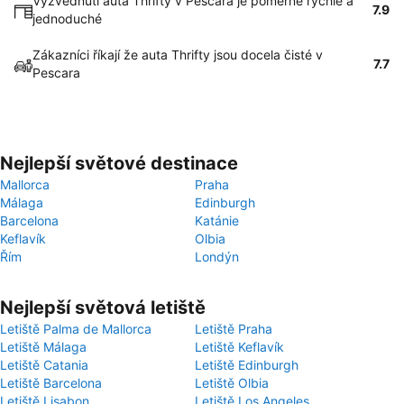
Vyzvednutí auta Thrifty v Pescara je poměrně rychlé a
7.9
jednoduché
Zákazníci říkají že auta Thrifty jsou docela čisté v
7.7
Pescara
Nejlepší světové destinace
Mallorca
Praha
Málaga
Edinburgh
Barcelona
Katánie
Keflavík
Olbia
Řím
Londýn
Nejlepší světová letiště
Letiště Palma de Mallorca
Letiště Praha
Letiště Málaga
Letiště Keflavík
Letiště Catania
Letiště Edinburgh
Letiště Barcelona
Letiště Olbia
Letiště Lisabon
Letiště Los Angeles