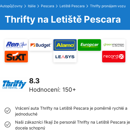
Autopůjčovny
Itálie
Pescara
Letiště Pescara
Thrifty pronájem vozu
Thrifty na Letiště Pescara
8.3
Hodnocení
:
150+
Vrácení auta Thrifty na Letiště Pescara je poměrně rychlé a
jednoduché
Naši zákazníci říkají že personál Thrifty na Letiště Pescara je
docela schopný