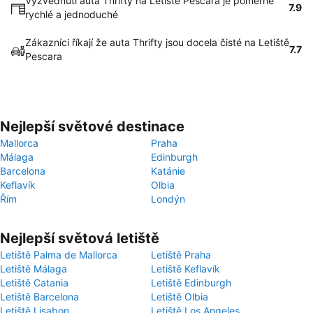
Vyzvednutí auta Thrifty na Letiště Pescara je poměrně
7.9
rychlé a jednoduché
Zákazníci říkají že auta Thrifty jsou docela čisté na Letiště
7.7
Pescara
Nejlepší světové destinace
Mallorca
Praha
Málaga
Edinburgh
Barcelona
Katánie
Keflavík
Olbia
Řím
Londýn
Nejlepší světová letiště
Letiště Palma de Mallorca
Letiště Praha
Letiště Málaga
Letiště Keflavík
Letiště Catania
Letiště Edinburgh
Letiště Barcelona
Letiště Olbia
Letiště Lisabon
Letiště Los Angeles