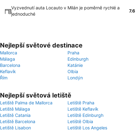
Vyzvednutí auta Locauto v Milán je poměrně rychlé a
7.6
jednoduché
Nejlepší světové destinace
Mallorca
Praha
Málaga
Edinburgh
Barcelona
Katánie
Keflavík
Olbia
Řím
Londýn
Nejlepší světová letiště
Letiště Palma de Mallorca
Letiště Praha
Letiště Málaga
Letiště Keflavík
Letiště Catania
Letiště Edinburgh
Letiště Barcelona
Letiště Olbia
Letiště Lisabon
Letiště Los Angeles