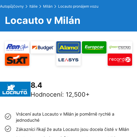
Autopůjčovny
Itálie
Milán
Locauto pronájem vozu
Locauto v Milán
8.4
Hodnocení
:
12,500+
Vrácení auta Locauto v Milán je poměrně rychlé a
jednoduché
Zákazníci říkají že auta Locauto jsou docela čisté v Milán