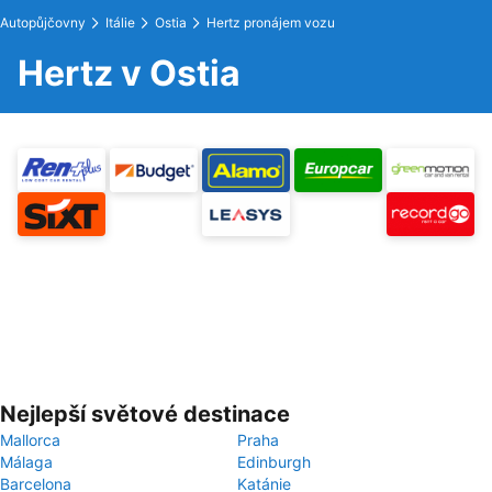
Autopůjčovny
Itálie
Ostia
Hertz pronájem vozu
Hertz v Ostia
Nejlepší světové destinace
Mallorca
Praha
Málaga
Edinburgh
Barcelona
Katánie