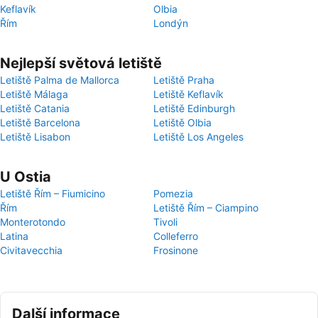
Keflavík
Olbia
Řím
Londýn
Nejlepší světová letiště
Letiště Palma de Mallorca
Letiště Praha
Letiště Málaga
Letiště Keflavík
Letiště Catania
Letiště Edinburgh
Letiště Barcelona
Letiště Olbia
Letiště Lisabon
Letiště Los Angeles
U Ostia
Letiště Řím – Fiumicino
Pomezia
Řím
Letiště Řím – Ciampino
Monterotondo
Tivoli
Latina
Colleferro
Civitavecchia
Frosinone
Další informace