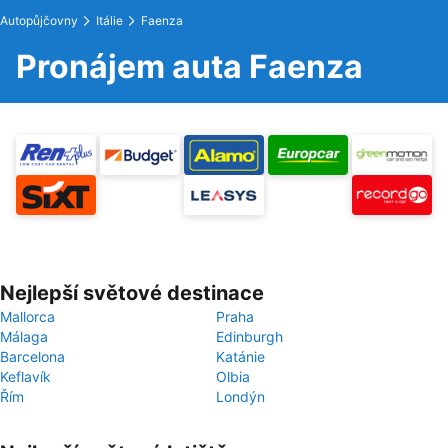
Autopůjčovny
Itálie
Faenza
Pronájem auta Faenza
Nejlepší světové destinace
Mallorca
Praha
Málaga
Edinburgh
Barcelona
Katánie
Keflavík
Olbia
Řím
Londýn