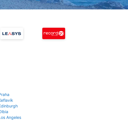
Praha
Keflavík
 Edinburgh
Olbia
 Los Angeles