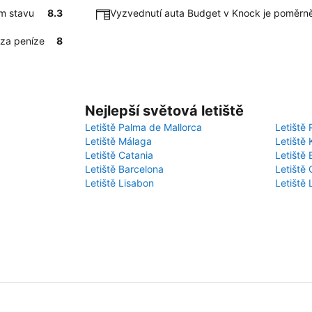
ím stavu
8.3
Vyzvednutí auta Budget v Knock je poměrně
 za peníze
8
Nejlepší světová letiště
Letiště Palma de Mallorca
Letiště 
Letiště Málaga
Letiště 
Letiště Catania
Letiště
Letiště Barcelona
Letiště 
Letiště Lisabon
Letiště