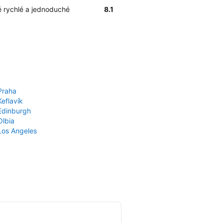
 rychlé a jednoduché
8.1
Praha
Keflavík
 Edinburgh
Olbia
 Los Angeles