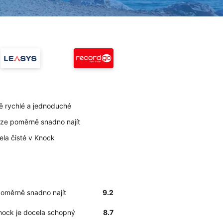
ě rychlé a jednoduché
lze poměrně snadno najít
ela čisté v Knock
poměrně snadno najít
9.2
Knock je docela schopný
8.7