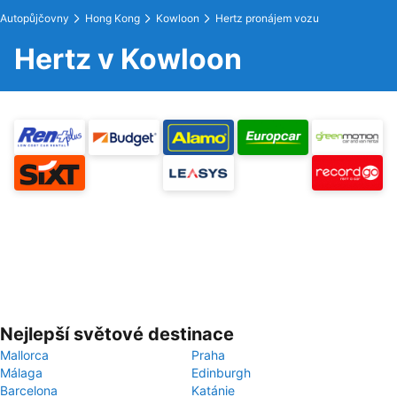
Autopůjčovny
Hong Kong
Kowloon
Hertz pronájem vozu
Hertz v Kowloon
Nejlepší světové destinace
Mallorca
Praha
Málaga
Edinburgh
Barcelona
Katánie