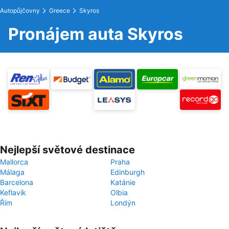
Autopůjčovny
Greece
Skyros
Pronájem auta Skyros
Nejlepší světové destinace
Mallorca
Praha
Málaga
Edinburgh
Barcelona
Katánie
Keflavík
Olbia
Řím
Londýn