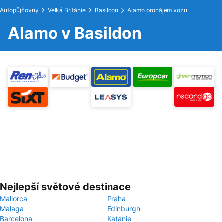
Autopůjčovny
Velká Británie
Basildon
Alamo pronájem vozu
Alamo v Basildon
Nejlepší světové destinace
Mallorca
Praha
Málaga
Edinburgh
Barcelona
Katánie