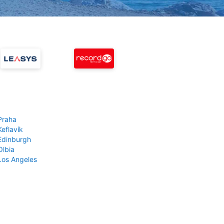
Praha
Keflavík
 Edinburgh
Olbia
 Los Angeles