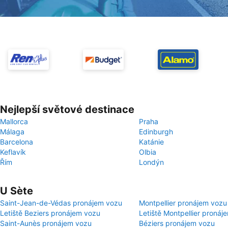
Nejlepší světové destinace
Mallorca
Praha
Málaga
Edinburgh
Barcelona
Katánie
Keflavík
Olbia
Řím
Londýn
U Sète
Saint-Jean-de-Védas pronájem vozu
Montpellier pronájem vozu
Letiště Beziers pronájem vozu
Letiště Montpellier pronáj
Saint-Aunès pronájem vozu
Béziers pronájem vozu