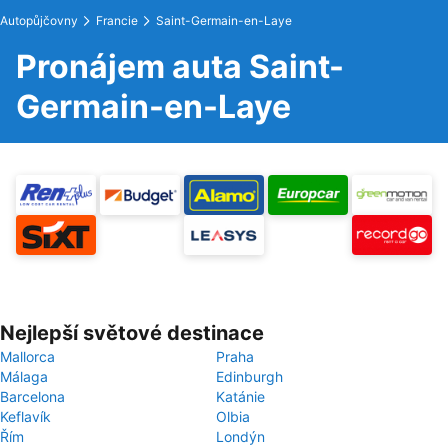
Autopůjčovny
Francie
Saint-Germain-en-Laye
Pronájem auta Saint-
Germain-en-Laye
Nejlepší světové destinace
Mallorca
Praha
Málaga
Edinburgh
Barcelona
Katánie
Keflavík
Olbia
Řím
Londýn