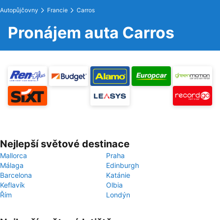
Autopůjčovny
Francie
Carros
Pronájem auta Carros
Nejlepší světové destinace
Mallorca
Praha
Málaga
Edinburgh
Barcelona
Katánie
Keflavík
Olbia
Řím
Londýn