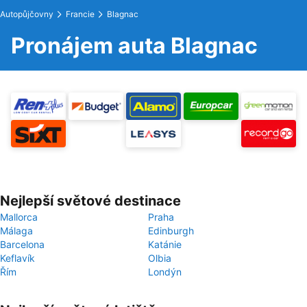
Autopůjčovny
Francie
Blagnac
Pronájem auta Blagnac
Nejlepší světové destinace
Mallorca
Praha
Málaga
Edinburgh
Barcelona
Katánie
Keflavík
Olbia
Řím
Londýn