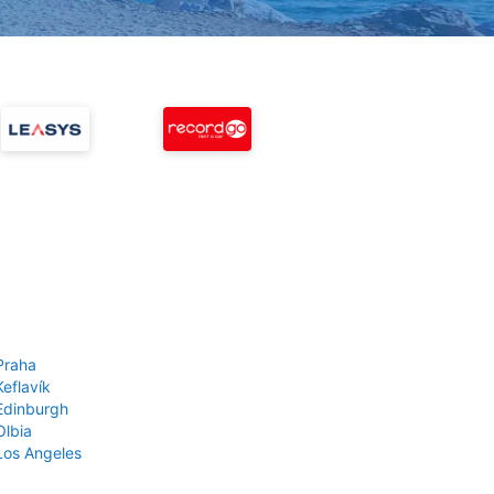
Praha
Keflavík
 Edinburgh
Olbia
 Los Angeles