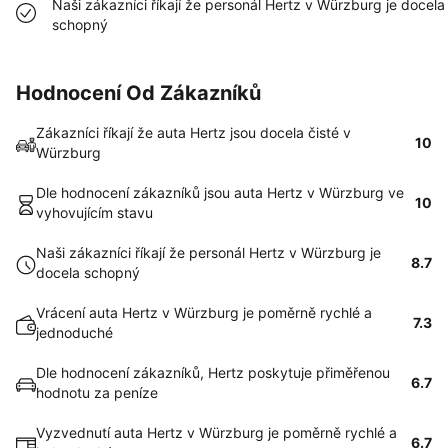
Naši zákazníci říkají že personál Hertz v Würzburg je docela
schopný
Hodnocení Od Zákazníků
Zákazníci říkají že auta Hertz jsou docela čisté v
10
Würzburg
Dle hodnocení zákazníků jsou auta Hertz v Würzburg ve
10
vyhovujícím stavu
Naši zákazníci říkají že personál Hertz v Würzburg je
8.7
docela schopný
Vrácení auta Hertz v Würzburg je poměrně rychlé a
7.3
jednoduché
Dle hodnocení zákazníků, Hertz poskytuje přiměřenou
6.7
hodnotu za peníze
Vyzvednutí auta Hertz v Würzburg je poměrně rychlé a
6.7