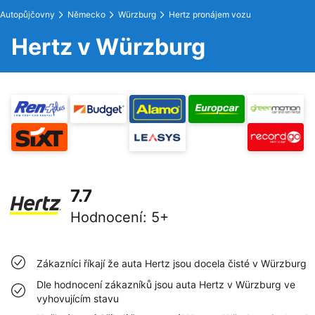
Autopůjčovny
Německo
Würzburg
Hertz pronájem vozu
Hertz v Würzburg
7.7
Hodnocení
:
5+
Zákazníci říkají že auta Hertz jsou docela čisté v Würzburg
Dle hodnocení zákazníků jsou auta Hertz v Würzburg ve
vyhovujícím stavu