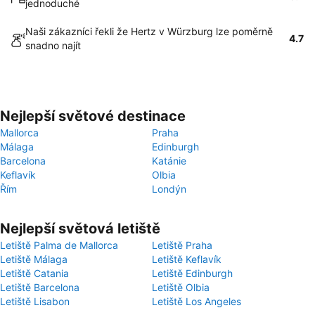
jednoduché
Naši zákazníci řekli že Hertz v Würzburg lze poměrně
4.7
snadno najít
Nejlepší světové destinace
Mallorca
Praha
Málaga
Edinburgh
Barcelona
Katánie
Keflavík
Olbia
Řím
Londýn
Nejlepší světová letiště
Letiště Palma de Mallorca
Letiště Praha
Letiště Málaga
Letiště Keflavík
Letiště Catania
Letiště Edinburgh
Letiště Barcelona
Letiště Olbia
Letiště Lisabon
Letiště Los Angeles