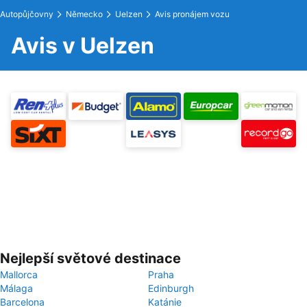
Autopůjčovny
Německo
Uelzen
Avis pronájem vozu
Avis v Uelzen
Nejlepší světové destinace
Mallorca
Praha
Málaga
Edinburgh
Barcelona
Katánie