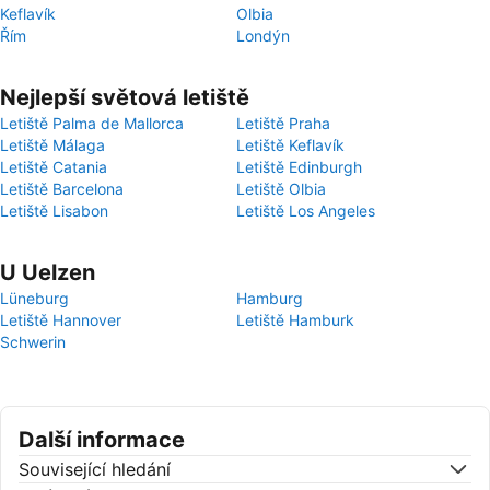
Keflavík
Olbia
Řím
Londýn
Nejlepší světová letiště
Letiště Palma de Mallorca
Letiště Praha
Letiště Málaga
Letiště Keflavík
Letiště Catania
Letiště Edinburgh
Letiště Barcelona
Letiště Olbia
Letiště Lisabon
Letiště Los Angeles
U Uelzen
Lüneburg
Hamburg
Letiště Hannover
Letiště Hamburk
Schwerin
Další informace
Související hledání