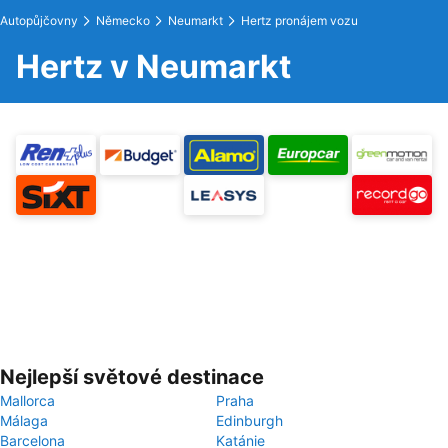
Autopůjčovny
Německo
Neumarkt
Hertz pronájem vozu
Hertz v Neumarkt
Nejlepší světové destinace
Mallorca
Praha
Málaga
Edinburgh
Barcelona
Katánie