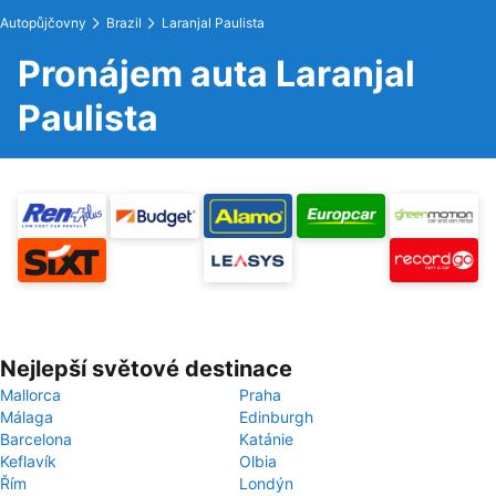
Autopůjčovny
Brazil
Laranjal Paulista
Pronájem auta Laranjal
Paulista
Nejlepší světové destinace
Mallorca
Praha
Málaga
Edinburgh
Barcelona
Katánie
Keflavík
Olbia
Řím
Londýn