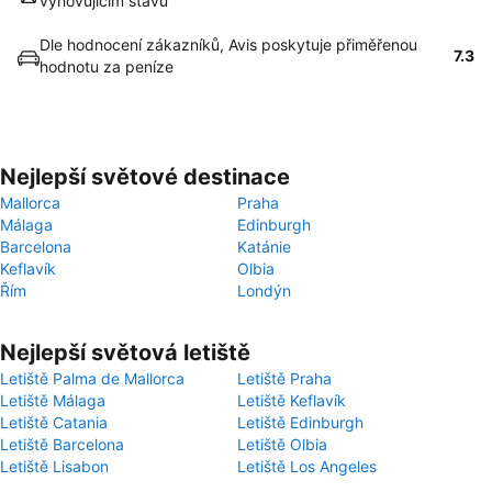
vyhovujícím stavu
Dle hodnocení zákazníků, Avis poskytuje přiměřenou
7.3
hodnotu za peníze
Nejlepší světové destinace
Mallorca
Praha
Málaga
Edinburgh
Barcelona
Katánie
Keflavík
Olbia
Řím
Londýn
Nejlepší světová letiště
Letiště Palma de Mallorca
Letiště Praha
Letiště Málaga
Letiště Keflavík
Letiště Catania
Letiště Edinburgh
Letiště Barcelona
Letiště Olbia
Letiště Lisabon
Letiště Los Angeles