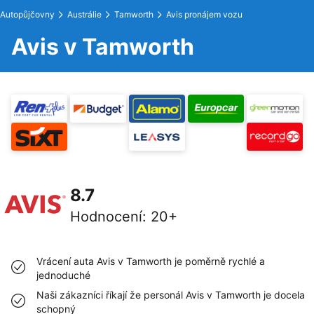
Autopůjčovny
Austrálie
Tamworth
Avis pronájem vozu
Avis v Tamworth
8.7
Hodnocení
:
20+
Vrácení auta Avis v Tamworth je poměrně rychlé a
jednoduché
Naši zákazníci říkají že personál Avis v Tamworth je docela
schopný