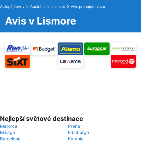
Autopůjčovny
Austrálie
Lismore
Avis pronájem vozu
Avis v Lismore
Nejlepší světové destinace
Mallorca
Praha
Málaga
Edinburgh
Barcelona
Katánie