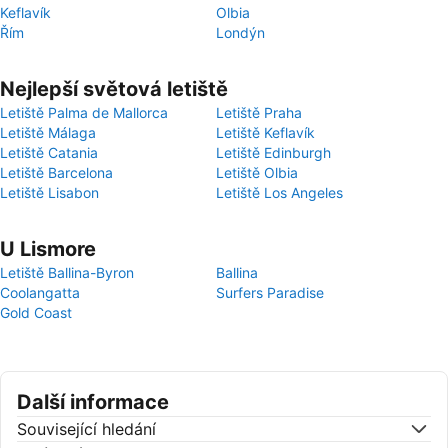
Keflavík
Olbia
Řím
Londýn
Nejlepší světová letiště
Letiště Palma de Mallorca
Letiště Praha
Letiště Málaga
Letiště Keflavík
Letiště Catania
Letiště Edinburgh
Letiště Barcelona
Letiště Olbia
Letiště Lisabon
Letiště Los Angeles
U Lismore
Letiště Ballina-Byron
Ballina
Coolangatta
Surfers Paradise
Gold Coast
Další informace
Související hledání