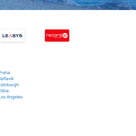
Praha
Keflavík
 Edinburgh
Olbia
 Los Angeles