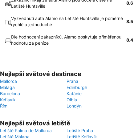
8.6
Letiště Huntsville
Vyzvednutí auta Alamo na Letiště Huntsville je poměrně
8.5
rychlé a jednoduché
Dle hodnocení zákazníků, Alamo poskytuje přiměřenou
8.4
hodnotu za peníze
Nejlepší světové destinace
Mallorca
Praha
Málaga
Edinburgh
Barcelona
Katánie
Keflavík
Olbia
Řím
Londýn
Nejlepší světová letiště
Letiště Palma de Mallorca
Letiště Praha
Letiště Málaga
Letiště Keflavík