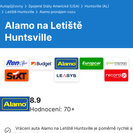
Autopůjčovny
Spojené Státy Americké (USA)
Huntsville (AL)
Letiště Huntsville
Alamo pronájem vozu
Alamo na Letiště
Huntsville
8.9
Hodnocení
:
70+
Vrácení auta Alamo na Letiště Huntsville je poměrně rychlé a