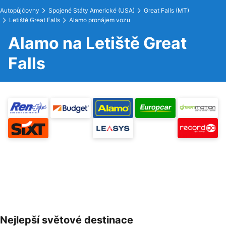
Autopůjčovny
Spojené Státy Americké (USA)
Great Falls (MT)
Letiště Great Falls
Alamo pronájem vozu
Alamo na Letiště Great
Falls
Nejlepší světové destinace