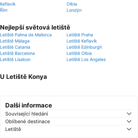
Keflavík
Olbia
Řím
Londýn
Nejlepší světová letiště
Letiště Palma de Mallorca
Letiště Praha
Letiště Málaga
Letiště Keflavík
Letiště Catania
Letiště Edinburgh
Letiště Barcelona
Letiště Olbia
Letiště Lisabon
Letiště Los Angeles
U Letiště Konya
Další informace
Související hledání
Oblíbené destinace
Letiště