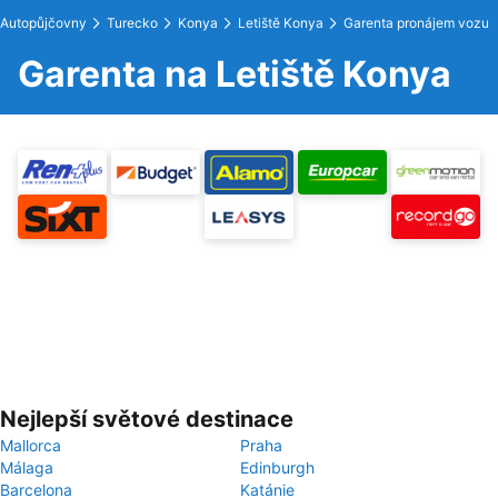
Autopůjčovny
Turecko
Konya
Letiště Konya
Garenta pronájem vozu
Garenta na Letiště Konya
Nejlepší světové destinace
Mallorca
Praha
Málaga
Edinburgh
Barcelona
Katánie