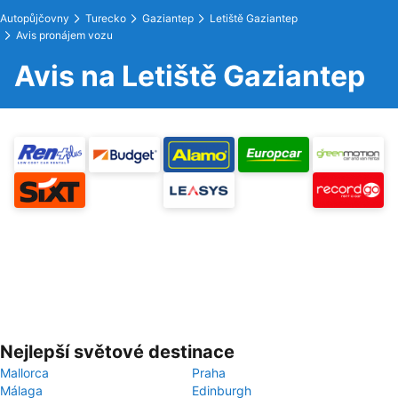
Autopůjčovny
Turecko
Gaziantep
Letiště Gaziantep
Avis pronájem vozu
Avis na Letiště Gaziantep
Nejlepší světové destinace
Mallorca
Praha
Málaga
Edinburgh