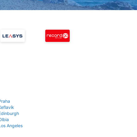
Praha
Keflavík
 Edinburgh
Olbia
 Los Angeles