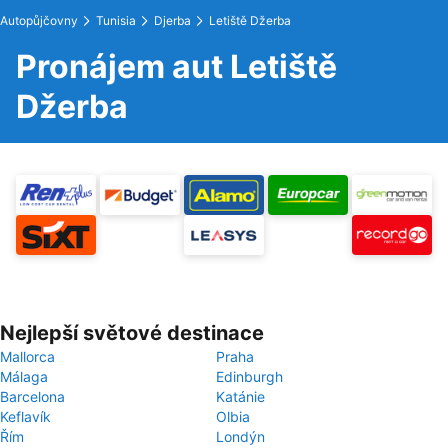
Autopůjčovny
Tunisia
Djerba
Letiště Džerba
Pronájem aut Letiště
Džerba
Nejlepší světové destinace
Mallorca
Praha
Málaga
Edinburgh
Barcelona
Katánie
Keflavík
Olbia
Řím
Londýn