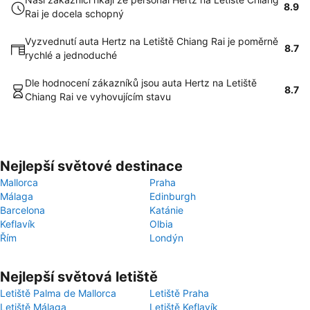
8.9
Rai je docela schopný
Vyzvednutí auta Hertz na Letiště Chiang Rai je poměrně
8.7
rychlé a jednoduché
Dle hodnocení zákazníků jsou auta Hertz na Letiště
8.7
Chiang Rai ve vyhovujícím stavu
Nejlepší světové destinace
Mallorca
Praha
Málaga
Edinburgh
Barcelona
Katánie
Keflavík
Olbia
Řím
Londýn
Nejlepší světová letiště
Letiště Palma de Mallorca
Letiště Praha
Letiště Málaga
Letiště Keflavík