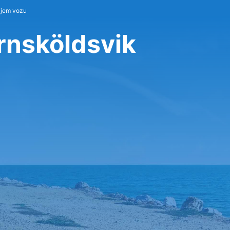
ájem vozu
Örnsköldsvik