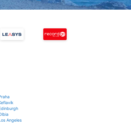
Praha
Keflavík
 Edinburgh
Olbia
 Los Angeles