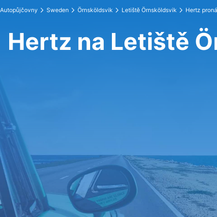
Autopůjčovny
Sweden
Örnsköldsvik
Letiště Örnsköldsvik
Hertz pron
Hertz na Letiště 